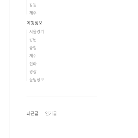
강원
제주
여행정보
서울경기
강원
충청
제주
전라
경상
꿀팁정보
최근글
인기글