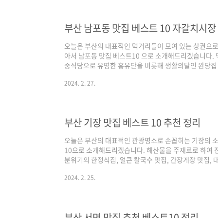
보시면 되겠습니다. 그럼 3대 검색 포털에서 인증된 부산
산역 맛집 베스트 10 추천 정보 (24년 2..
부산 남포동 맛집 베스트 10 자갈치시장
오늘은 부산의 대표적인 먹거리들이 모여 있는 상권으로
아서 남포동 맛집 베스트10 으로 소개해드리겠습니다.
중식당으로 유명한 홍유단을 비롯해 생활의달인 완당집 1
국수, 회백반 등등 다양한 먹거리들을 만나볼 수 있는 곳
2024. 2. 27.
털인 네이버(50%)를 비롯해 구글과 다음의 플레이스 
검색 기준은 네이버의 경우 최근 사람들이 많이 찾는 최
인 맛집 중심으로 다음은 네이버와 구글의 중간 지점으
습니다. 그럼 3대 검색 포털에서 인증된 부산 남포동 ..
부산 기장 맛집 베스트 10 추천 정리
오늘은 부산의 대표적인 관광명소로 손꼽히는 기장의 소
10으로 소개해드리겠습니다. 해산물을 주재료로 하여 
분위기의 한정식집, 얼큰 칼국수 맛집, 간장게장 맛집,
날 수 있는 곳인데요. 기본적인 선정 기준은 3대 검색 
2024. 2. 25.
의 플레이스 순위를 반영하여 선정하였으며, 각 포털의 
많이 찾는 최신 트렌드가 반영되어 있고, 구글은 전통적
중간 지점으로 카카오 맵이 반영되었다고 보시면 되겠습니
기장 맛집 베스트 10 같이 살펴보실까요! ..
부산 서면 맛집 추천 베스트10 정리