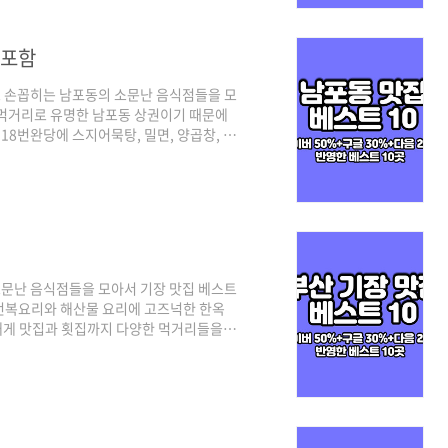
역 맛집 베스트 10 같이 살펴보실까요! 부
 포함
 손꼽히는 남포동의 소문난 음식점들을 모
 먹거리로 유명한 남포동 상권이기 때문에
8번완당에 스지어묵탕, 밀면, 양곱창, 쌀
인데요. 기본적인 선정 기준은 3대 검색 포
순위를 반영하여 선정하였으며, 각 포털의
신 트렌드가 반영되어 있고, 구글은 전통적
로 카카오 맵이 반영되었다고 보시면 되겠
문난 음식점들을 모아서 기장 맛집 베스트
전복요리와 해산물 요리에 고즈넉한 한옥
 대게 맛집과 횟집까지 다양한 먹거리들을 만
포털인 네이버(50%)를 비롯해 구글과 다음
검색 기준은 네이버의 경우 최근 사람들이
인 맛집 중심으로 다음은 네이버와 구글의
다. 그럼 3대 검색 포털에서 인증된 부산