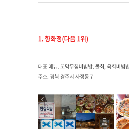
1. 향화정(다음 1위)
대표 메뉴. 꼬막무침비빔밥, 물회, 육회비빔
주소. 경북 경주시 사정동 7