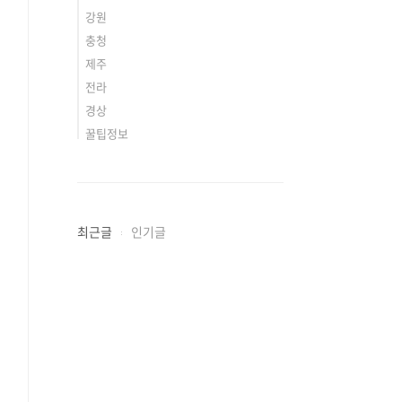
강원
충청
제주
전라
경상
꿀팁정보
최근글
인기글