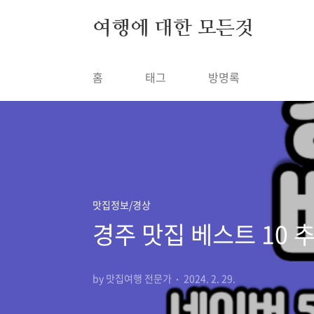
본문 바로가기
여행에 대한 모든것
홈
태그
방명록
맛집정보/경상
경주 맛집 베스트 10 
by 맛집여행 전문가
2024. 2. 29.