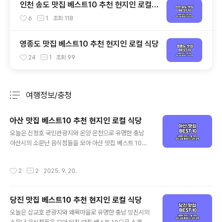
인천 송도 맛집 베스트10 추천 현지인 로컬
식당
6
1
조회
118
영종도 맛집 베스트10 추천 현지인 로컬 식당
24
1
조회
99
여행정보/충청
분류 전체보기
주요 글 목록
아산 맛집 베스트10 추천 현지인 로컬 식당
글 내용
오늘은 신정호 국민관광지와 온양 온천으로 유명한 충남
아산시의 소문난 음식점들을 모아 아산 맛집 베스트 10으
로 소개해드리겠습니다. 가성비 좋은 아산 현지인 맛집과
로컬 식당 중심으로 객관적인 아산 맛집을 정리해 드리고
작성시간
2
2
2025. 9. 20.
자 하는데요. 기본적인 맛집 선정 기준은 양대 포털인 네이
버와 구글 플레이스 순위를 체크하여 선정하였으며, 각 포
털의 검색 기준은 네이버의 경우 최근 사람들이 많이 찾는
당진 맛집 베스트10 추천 현지인 로컬 식당
트래픽 높은 곳 중심으로, 구글은 전통적인 로컬 지역 맛집
글 내용
중심으로 정리된다고 보시면 되겠습니다. 그럼 양대 검색
오늘은 삽교호 관광지와 왜목마을로 유명한 충남 당진시의