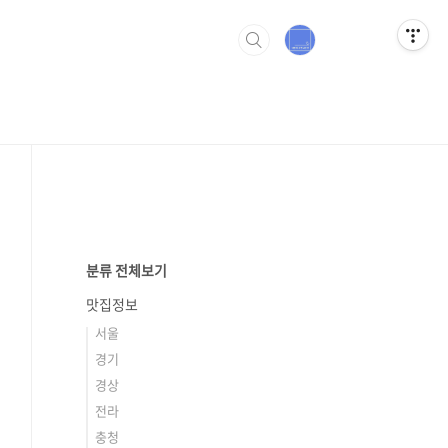
분류 전체보기
맛집정보
서울
경기
경상
전라
충청