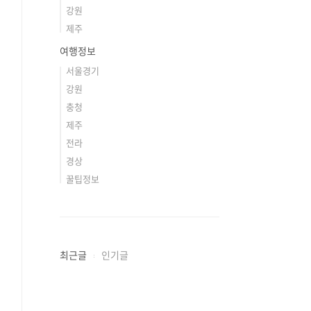
강원
제주
여행정보
서울경기
강원
충청
제주
전라
경상
꿀팁정보
최근글
인기글