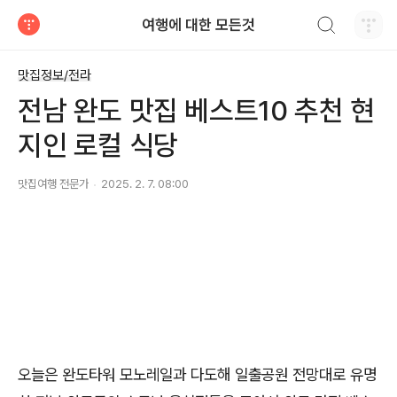
검색하기
여행에 대한 모든것
티스토리
맛집정보/전라
전남 완도 맛집 베스트10 추천 현
지인 로컬 식당
맛집여행 전문가
2025. 2. 7. 08:00
오늘은 완도타워 모노레일과 다도해 일출공원 전망대로 유명