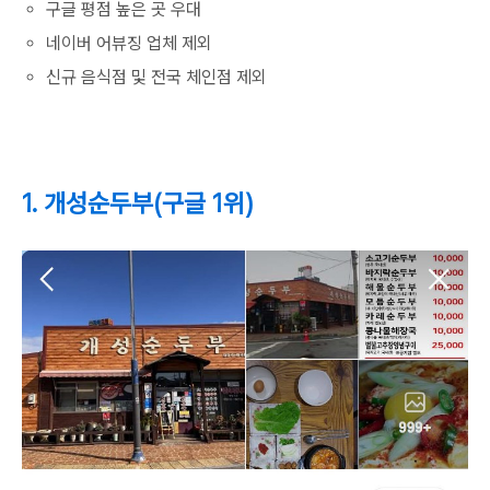
구글 평점 높은 곳 우대
네이버 어뷰징 업체 제외
신규 음식점 및 전국 체인점 제외
1. 개성순두부(구글 1위)