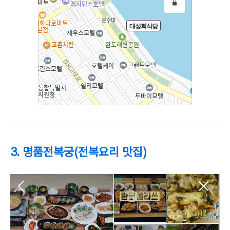
3. 명품전복궁(전복요리 맛집)