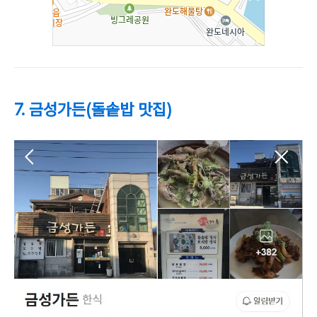
7. 금성가든(돌솥밥 맛집)