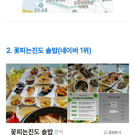
2. 꽃피는진도 솥밥(네이버 1위)