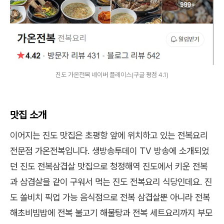
진도 가온전복 네이버 플레이스(구글 평점 4.1)
맛집 소개
이어지는 진도 맛집은 초평항 앞에 위치하고 있는 전복요리
전문점 가온전복입니다. 생방송투데이 TV 방송에 소개되었
던 진도 전복삼겹살 맛집으로 청정해역 진도에서 키운 전복
과 삼겹살을 같이 구워서 먹는 진도 전복요리 식당인데요. 진
도 쏠비치 픽업 가능 음식점으로 전복 삼겹살뿐 아니라 전복
해초비빔밥에 전복 불고기 해물탕과 전복 세트요리까지 부모