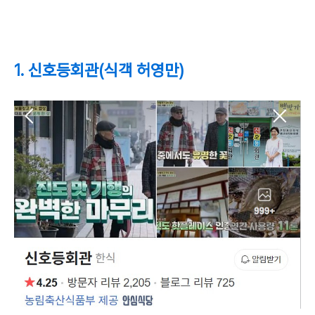
1. 신호등회관(식객 허영만)