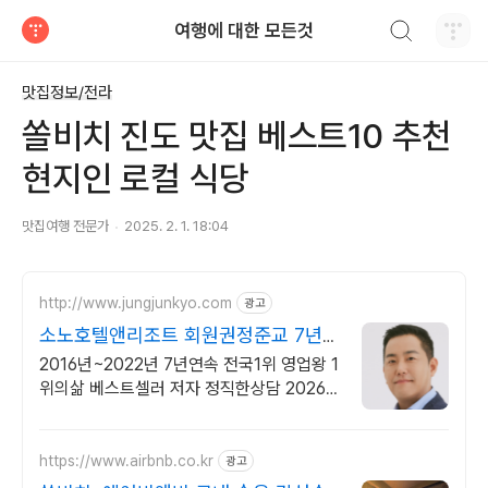
검색하기
여행에 대한 모든것
티스토리
맛집정보/전라
쏠비치 진도 맛집 베스트10 추천
현지인 로컬 식당
맛집여행 전문가
2025. 2. 1. 18:04
http://www.jungjunkyo.com
광고
소노호텔앤리조트 회원권정준교 7년연
속 1위 영업왕
2016년~2022년 7년연속 전국1위 영업왕 1
위의삶 베스트셀러 저자 정직한상담 2026
년 소노러스, 노블리안블랙 / 기존회원 업그
레이드 가능
https://www.airbnb.co.kr
광고