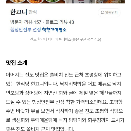
진도 한끄니 네이버 플레이스(높은 구글 평점 4.6)
맛집 소개
이어지는 진도 맛집은 쏠비치 진도 근처 초평항에 위치하고
있는 한식당 한끄니입니다. 낙지비빔밥을 대표 메뉴로 낙지
연포탕과 장어탕에 자연산 회와 굴에 제철 맞은 해산물까지
드실 수 있는 행정안전부 선정 착한 가격업소인데요. 초평항
주변 바닷가 뷰를 보면서 식사하기 좋은 진도 초평항 식당으
로 생선회와 우럭매운탕에 낙지 탕탕이와 회무침까지 드시기
좋은 진도 쏠비치 근처 맛집입니다.