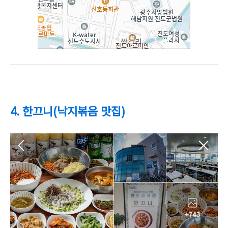
4. 한끄니(낙지볶음 맛집)