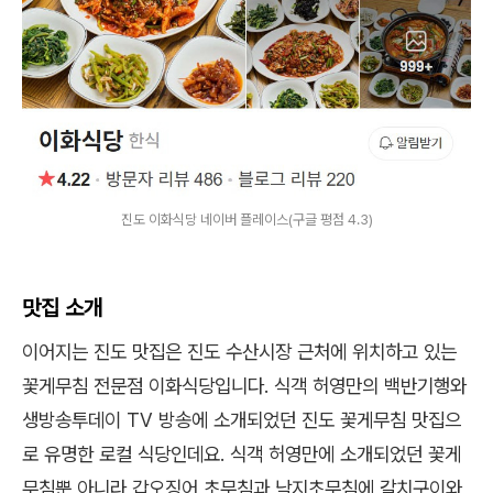
진도 이화식당 네이버 플레이스(구글 평점 4.3)
맛집 소개
이어지는 진도 맛집은 진도 수산시장 근처에 위치하고 있는
꽃게무침 전문점 이화식당입니다. 식객 허영만의 백반기행와
생방송투데이 TV 방송에 소개되었던 진도 꽃게무침 맛집으
로 유명한 로컬 식당인데요. 식객 허영만에 소개되었던 꽃게
무침뿐 아니라 갑오징어 초무침과 낙지초무침에 갈치구이와