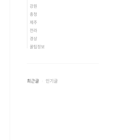
강원
충청
제주
전라
경상
꿀팁정보
최근글
인기글