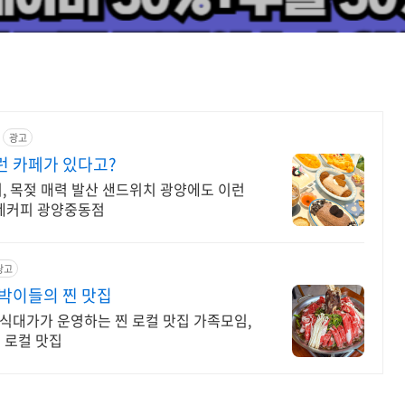
광고
런 카페가 있다고?
, 목젖 매력 발산 샌드위치 광양에도 이런
동네커피 광양중동점
광고
박이들의 찐 맛집
찐 로컬 맛집