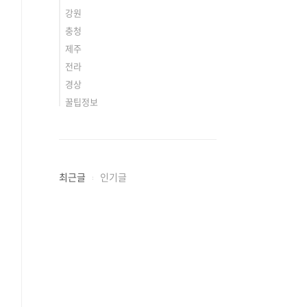
강원
충청
제주
전라
경상
꿀팁정보
최근글
인기글