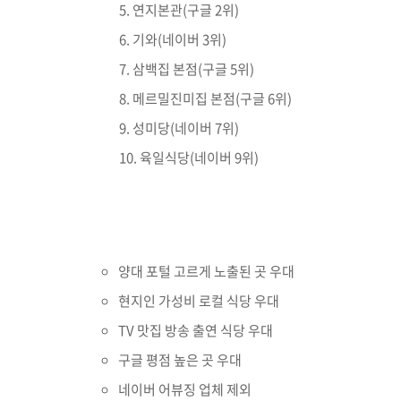
연지본관(구글 2위)
기와(네이버 3위)
삼백집 본점(구글 5위)
메르밀진미집 본점(구글 6위)
성미당(네이버 7위)
육일식당(네이버 9위)
양대 포털 고르게 노출된 곳 우대
현지인 가성비 로컬 식당 우대
TV 맛집 방송 출연 식당 우대
구글 평점 높은 곳 우대
네이버 어뷰징 업체 제외