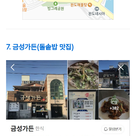
7. 금성가든(돌솥밥 맛집)