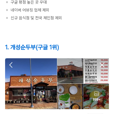
구글 평점 높은 곳 우대
네이버 어뷰징 업체 제외
신규 음식점 및 전국 체인점 제외
1. 개성순두부(구글 1위)