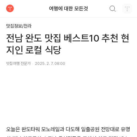
검색하기
여행에 대한 모든것
티스토리
맛집정보/전라
전남 완도 맛집 베스트10 추천 현
지인 로컬 식당
맛집여행 전문가
2025. 2. 7. 08:00
오늘은 완도타워 모노레일과 다도해 일출공원 전망대로 유명