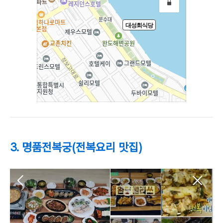
3. 명품전복궁(전복요리 맛집)