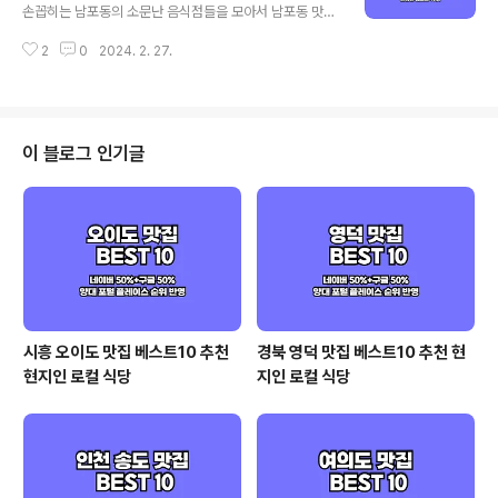
트렌드가 반영되어 있고, 구글은 전통적인 맛집 중심으로
손꼽히는 남포동의 소문난 음식점들을 모아서 남포동 맛집
다음은 네이버와 구글의 중간 지점으로 카카오 맵이 반영
베스트10 으로 소개해드리겠습니다. 먹거리로 유명한 남
되었다고 보시면 되겠습니다. 그럼 3대 검색 포털에서 인
2
0
2024. 2. 27.
포동 상권이기 때문에 중식당으로 유명한 홍유단을 비롯해
증된 부산역 맛집 베스트 10 같이 살펴보실까요! 부산역 맛
생활의달인 완당집 18번완당에 스지어묵탕, 밀면, 양곱창,
집 베스트 10 추천 정보 (24년 2..
쌀국수, 회백반 등등 다양한 먹거리들을 만나볼 수 있는 곳
인데요. 기본적인 선정 기준은 3대 검색 포털인 네이버(5
0%)를 비롯해 구글과 다음의 플레이스 순위를 반영하여
이 블로그 인기글
선정하였으며, 각 포털의 검색 기준은 네이버의 경우 최근
사람들이 많이 찾는 최신 트렌드가 반영되어 있고, 구글은
전통적인 맛집 중심으로 다음은 네이버와 구글의 중간 지
점으로 카카오 맵이 반영되었다고 보시면 되겠습니다. 그
럼 3대 검색 포털에서 인증된 부산 남포동 ..
시흥 오이도 맛집 베스트10 추천
경북 영덕 맛집 베스트10 추천 현
현지인 로컬 식당
지인 로컬 식당