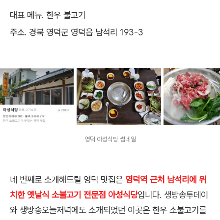
대표 메뉴. 한우 불고기
주소. 경북 영덕군 영덕읍 남석리 193-3
영덕 아성식당 썸네일
네 번째로 소개해드릴 영덕 맛집은
영덕역 근처 남석리에 위
치한 옛날식 소불고기 전문점 아성식당
입니다. 생방송투데이
와 생방송오늘저녁에도 소개되었던 이곳은 한우 소불고기를