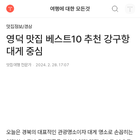
검색하기
여행에 대한 모든것
티스토리
맛집정보/경상
영덕 맛집 베스트10 추천 강구항
대게 중심
맛집여행 전문가
2024. 2. 28. 17:07
오늘은 경북의 대표적인 관광명소이자 대게 명소로 손꼽히는