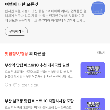
여행에 대한 모든것
현지인 로컬 가성비 맛집 중심으로 네이버 어뷰징 업체들은 걸
러내어 누구나 믿고 가볼 수 있는 현지인 가성비 맛집과 여행
지 정보를 꼼꼼하게 비교 분석하여 여러분께 투명하게 소개해
드리는 여행 맛집 전문 티스토리 입니다.
구독하기
더보기
맛집정보/경상
의 다른 글
부산역 맛집 베스트10 추천 돼지국밥 밀면
글 내용
오늘은 대표적인 관광명소로 손꼽히는 부산에 갈 때 많은
분들이 찾게 되는 부산역 근처에 위치한 부산역 맛집 베스
트 10으로 소개해드리겠습니다. 부산의 대표적인 먹거리
3
0
2024. 2. 28.
인 돼지국밥과 부산밀면을 비롯해 만두와 피자, 불백집 등
다양한 먹거리들을 만날 수 있는 곳인데요. 기본적인 선정
기준은 3대 검색 포털인 네이버(50%)를 비롯해 구글과 다
부산 남포동 맛집 베스트 10 자갈치시장 포함
음의 플레이스 순위를 반영하여 선정하였으며, 각 포털의
글 내용
검색 기준은 네이버의 경우 최근 사람들이 많이 찾는 최신
오늘은 부산의 대표적인 먹거리들이 모여 있는 상권으로