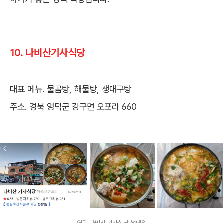
10. 나비산기사식당
대표 메뉴. 물곰탕, 해물탕, 생대구탕
주소. 경북 영덕군 강구면 오포리 660
영덕 나비산 기사식당 썸네일