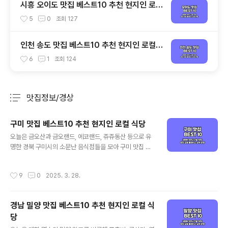
시흥 오이도 맛집 베스트10 추천 현지인 로컬
식당
5
0
조회
127
인천 송도 맛집 베스트10 추천 현지인 로컬
식당
6
1
조회
124
맛집정보/경상
분류 전체보기
주요 글 목록
구미 맛집 베스트10 추천 현지인 로컬 식당
글 내용
오늘은 금오산과 금오랜드, 에코랜드, 쥬쥬동산 등으로 유
명한 경북 구미시의 소문난 음식점들을 모아 구미 맛집 베
스트 10으로 소개해드리겠습니다. 대표적인 구미 먹거리
인 게장 정식을 포함해 가성비 좋은 구미 현지인 맛집과 로
작성시간
9
0
2025. 3. 28.
컬 식당 중심으로 객관적인 구미 맛집을 정리해 드리고자
하는데요. 기본적인 맛집 선정 기준은 양대 포털인 네이버
와 구글 플레이스 순위를 체크하여 선정하였으며, 각 포털
경남 밀양 맛집 베스트10 추천 현지인 로컬 식
의 검색 기준은 네이버의 경우 최근 사람들이 많이 찾는 트
당
래픽 높은 곳 중심으로, 구글은 전통적인 로컬 지역 맛집 중
글 내용