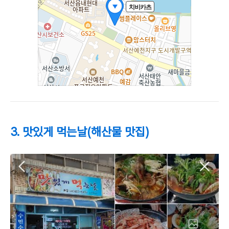
3. 맛있게 먹는날(해산물 맛집)