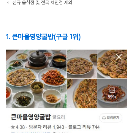
신규 음식점 및 전국 체인점 제외
1. 큰마을영양굴밥(구글 1위)