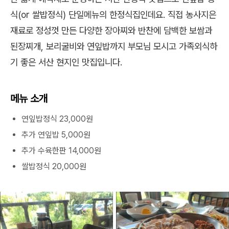
식(or 쌀밥정식) 단일메뉴의 한정식집인데요. 직접 농사지은
재료로 정성껏 만든 다양한 장아찌와 반찬에 담백한 보쌈과
된장찌개, 보리굴비와 연잎밥까지 부모님 모시고 가족외식하
기 좋은 서산 현지인 맛집입니다.
메뉴 소개
연잎밥정식 23,000원
추가 연잎밥 5,000원
추가 수육한판 14,000원
쌀밥정식 20,000원