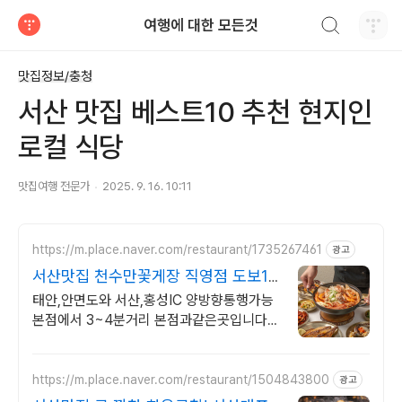
검색하기
여행에 대한 모든것
티스토리
맛집정보/충청
서산 맛집 베스트10 추천 현지인
로컬 식당
맛집여행 전문가
2025. 9. 16. 10:11
https://m.place.naver.com/restaurant/1735267461
광고
서산맛집 천수만꽃게장 직영점 도보1
분 바다가보이는노을맛집
태안,안면도와 서산,홍성IC 양방향통행가능
본점에서 3~4분거리 본점과같은곳입니다
본점 같은사장님과 같은직원이 운영합니다
똑같은 퀄리티 맛,친절로 보답하겠습니다
https://m.place.naver.com/restaurant/1504843800
광고