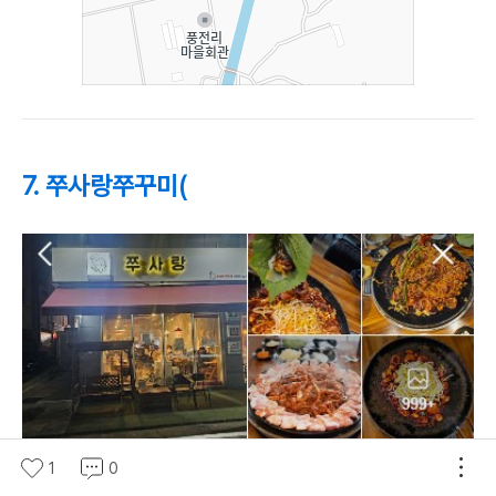
7. 쭈사랑쭈꾸미(
1
0