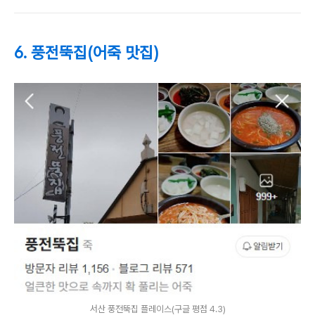
6. 풍전뚝집(어죽 맛집)
서산 풍전뚝집 플레이스(구글 평점 4.3)