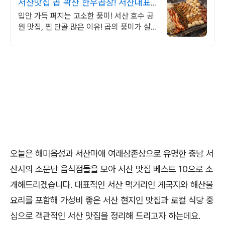
서산맛집 곱 꽉찬 한우곱창! 서산대표
한우곱창맛집
입안 가득 퍼지는 고소한 풍미! 서산 호수 공
원 맛집, 찐 단골 많은 이유! 곱의 풍미가 살
아있는 이 곳! 한 번 먹으면 단골되는 그 집!
서산대표 곱창집
오늘은 해미읍성과 서산마애 여래삼존상으로 유명한 충남 서
산시의 소문난 음식점들을 모아 서산 맛집 베스트 10으로 소
개해드리겠습니다. 대표적인 서산 먹거리인 게국지와 해산물
요리를 포함해 가성비 좋은 서산 현지인 맛집과 로컬 식당 중
심으로 객관적인 서산 맛집을 정리해 드리고자 하는데요.