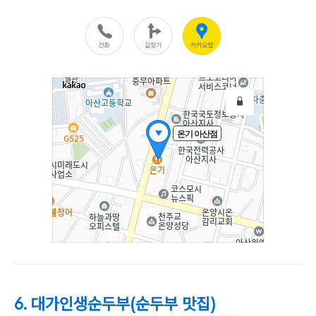
6. 대가인생순두부(순두부 맛집)