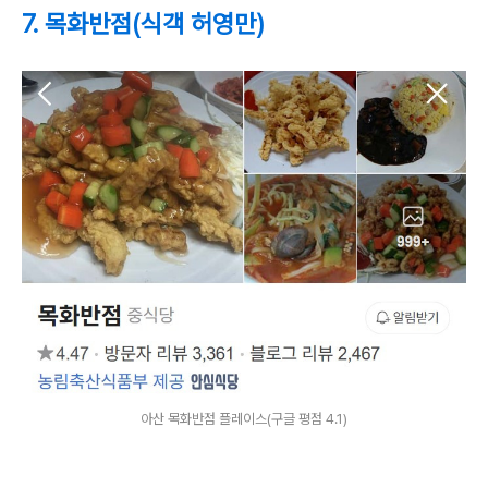
7. 목화반점(식객 허영만)
아산 목화반점 플레이스(구글 평점 4.1)