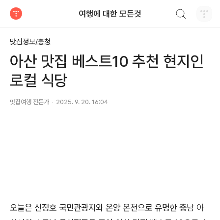
검색하기
여행에 대한 모든것
티스토리
맛집정보/충청
아산 맛집 베스트10 추천 현지인
로컬 식당
맛집여행 전문가
2025. 9. 20. 16:04
오늘은 신정호 국민관광지와 온양 온천으로 유명한 충남 아