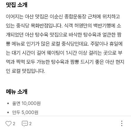
맛집 소개
이어지는 아산 맛집은 이순신 종합운동장 근처에 위치하고
있는 중식당 목화반점입니다. 식객 허영만의 백반기행에 소
개되었던 아산 탕수육 맛집으로 바삭한 탕수육과 얼큰한 짬
뽕 메뉴로 인기가 많은 로컬 중식당인데요. 주말이나 휴일에
는 대기 시간이 길어 웨이팅이 1시간 이상 걸리는 곳으로 부
먹과 찍먹 모두 가능한 탕수육과 짬뽕 드시기 좋은 아산 현지
인 로컬 맛집입니다.
메뉴 소개
울면 10,000원
만두 5,000원
짬뽕밥 10,000원
2
2
탕수육(소) 23,000원