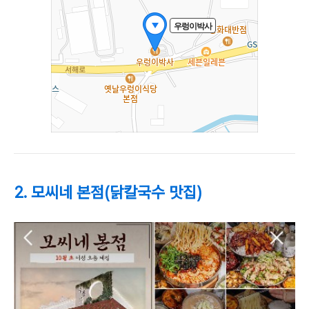
2. 모씨네 본점(닭칼국수 맛집)