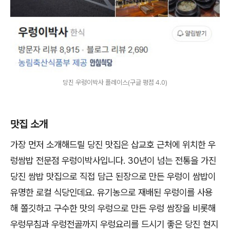
당진 우렁이박사 플레이스(구글 평점 4.0)
맛집 소개
가장 먼저 소개해드릴 당진 맛집은 삽교호 근처에 위치한 우
렁쌈밥 전문점 우렁이박사입니다. 30년이 넘는 전통을 가진
당진 쌈밥 맛집으로 직접 담근 된장으로 만든 우렁이 쌈밥이
유명한 로컬 식당인데요. 유기농으로 재배된 우렁이를 사용
해 쫄깃하고 구수한 맛의 우렁으로 만든 우렁 쌈장을 비롯해
우렁무침과 우렁전골까지 우렁요리를 드시기 좋은 당진 현지