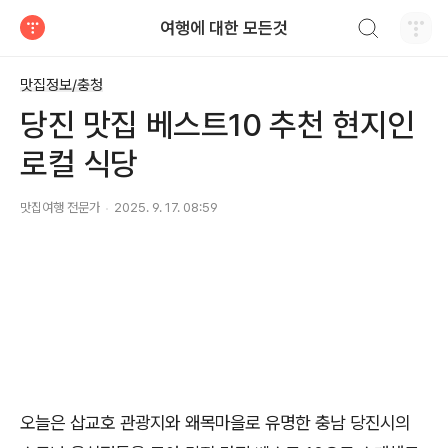
검색하기
여행에 대한 모든것
티스토리
맛집정보/충청
당진 맛집 베스트10 추천 현지인
로컬 식당
맛집여행 전문가
2025. 9. 17. 08:59
오늘은 삽교호 관광지와 왜목마을로 유명한 충남 당진시의