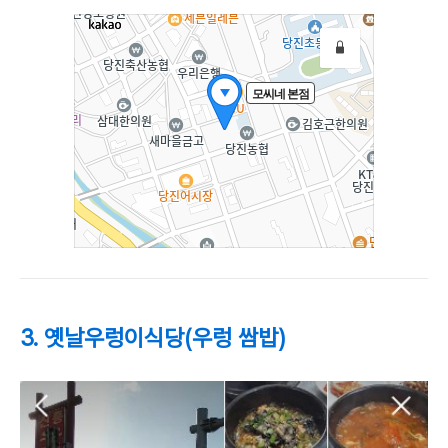
3. 옛날우렁이식당(우렁 쌈밥)