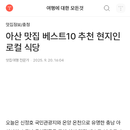
검색하기
여행에 대한 모든것
티스토리
맛집정보/충청
아산 맛집 베스트10 추천 현지인
로컬 식당
맛집여행 전문가
2025. 9. 20. 16:04
오늘은 신정호 국민관광지와 온양 온천으로 유명한 충남 아