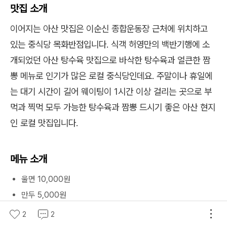
맛집 소개
이어지는 아산 맛집은 이순신 종합운동장 근처에 위치하고
있는 중식당 목화반점입니다. 식객 허영만의 백반기행에 소
개되었던 아산 탕수육 맛집으로 바삭한 탕수육과 얼큰한 짬
뽕 메뉴로 인기가 많은 로컬 중식당인데요. 주말이나 휴일에
는 대기 시간이 길어 웨이팅이 1시간 이상 걸리는 곳으로 부
먹과 찍먹 모두 가능한 탕수육과 짬뽕 드시기 좋은 아산 현지
인 로컬 맛집입니다.
메뉴 소개
울면 10,000원
만두 5,000원
짬뽕밥 10,000원
2
2
탕수육(소) 23,000원