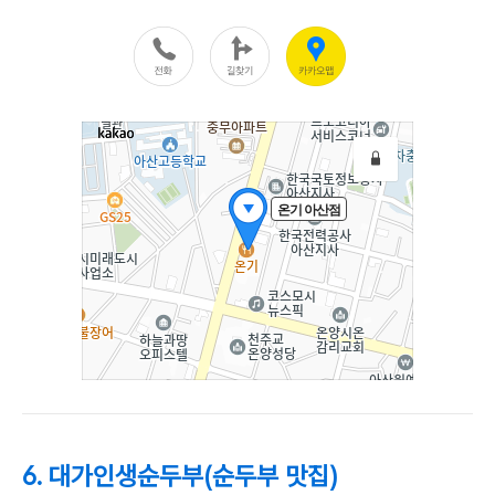
6. 대가인생순두부(순두부 맛집)