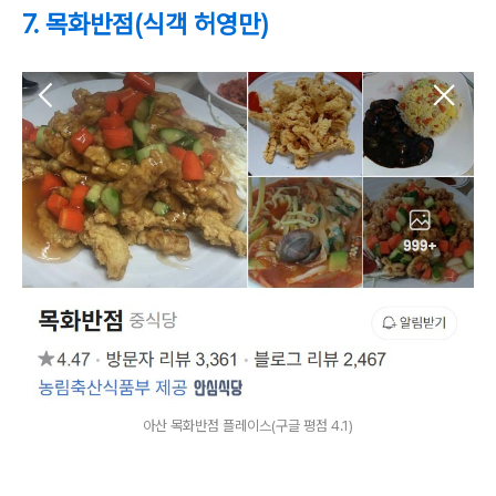
7. 목화반점(식객 허영만)
아산 목화반점 플레이스(구글 평점 4.1)