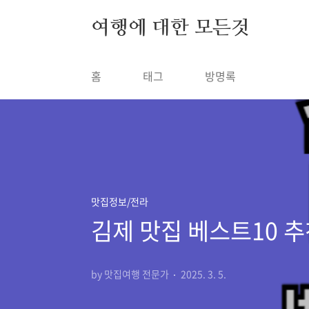
본문 바로가기
여행에 대한 모든것
홈
태그
방명록
맛집정보/전라
김제 맛집 베스트10 추
by 맛집여행 전문가
2025. 3. 5.