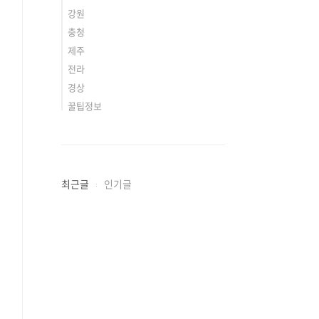
강원
충청
제주
전라
경상
꿀팁정보
최근글
인기글