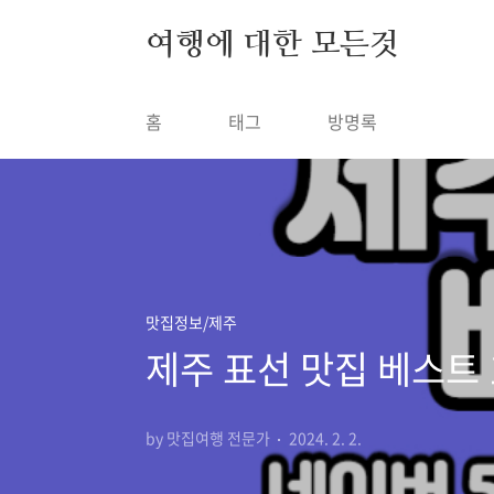
본문 바로가기
여행에 대한 모든것
홈
태그
방명록
맛집정보/제주
제주 표선 맛집 베스트 
by 맛집여행 전문가
2024. 2. 2.