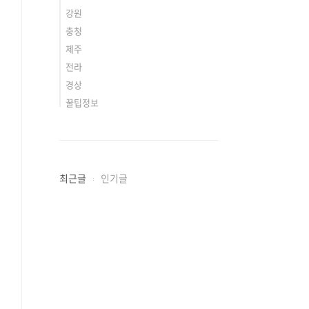
강원
충청
제주
전라
경상
꿀팁정보
최근글
인기글