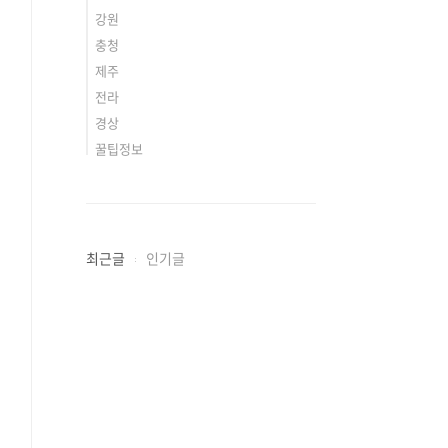
강원
충청
제주
전라
경상
꿀팁정보
최근글
인기글