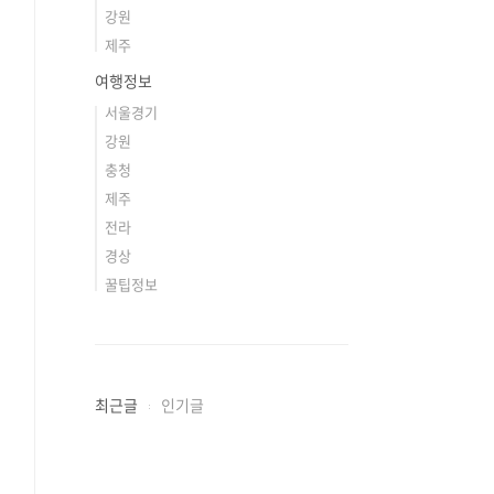
강원
제주
여행정보
서울경기
강원
충청
제주
전라
경상
꿀팁정보
최근글
인기글