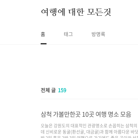
본문 바로가기
여행에 대한 모든것
홈
태그
방명록
전체 글
159
삼척 가볼만한곳 10곳 여행 명소 모음
오늘은 강원도의 대표적인 관광명소로 손꼽히는 삼척의
데 신비로운 동굴(환선굴, 대금굴)과 함께 아름다운 바닷
박 2일 혹은 2박 3일 여행으로 가기에도 좋은 곳이라 삼