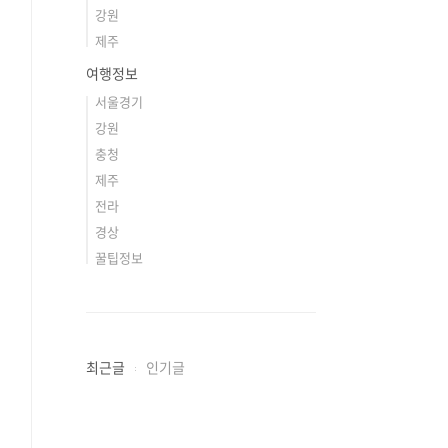
강원
제주
여행정보
서울경기
강원
충청
제주
전라
경상
꿀팁정보
최근글
인기글