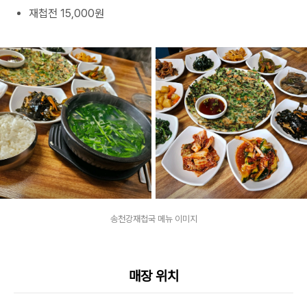
재첩전 15,000원
송천강재첩국 메뉴 이미지
매장 위치