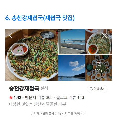
6. 송천강재첩국(재첩국 맛집)
송천강재첩국 플레이스(높은 구글 평점 4.4)