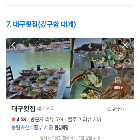
7. 대구횟집(강구항 대게)
영덕 대구횟집 플레이스(구글 평점 4.3)