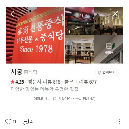
여의도 서궁 네이버 플레이스(구글 평점 4.1)
맛집 소개
11
4