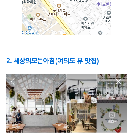
2. 세상의모든아침(여의도 뷰 맛집)