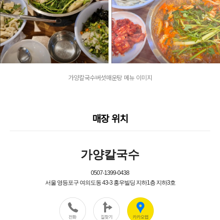
가양칼국수버섯매운탕 메뉴 이미지
매장 위치