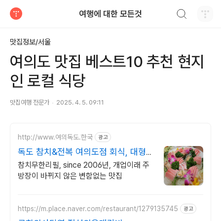
검색하기
여행에 대한 모든것
티스토리
맛집정보/서울
여의도 맛집 베스트10 추천 현지
인 로컬 식당
맛집여행 전문가
2025. 4. 5. 09:11
http://www.여의독도.한국
광고
독도 참치&전복 여의도점 회식, 대형단
체석, 각종모임
참치무한리필, since 2006년, 개업이래 주
방장이 바뀌지 않은 변함없는 맛집
https://m.place.naver.com/restaurant/1279135745
광고