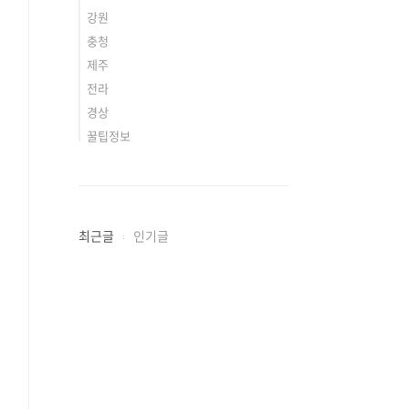
강원
충청
제주
전라
경상
꿀팁정보
최근글
인기글