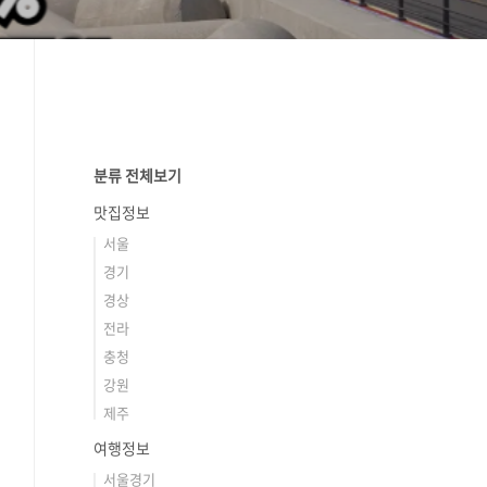
분류 전체보기
맛집정보
서울
경기
경상
전라
충청
강원
제주
여행정보
서울경기