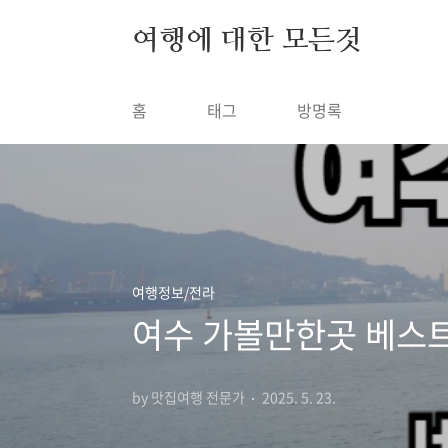
본문 바로가기
여행에 대한 모든것
홈
태그
방명록
여행정보/전라
여수 가볼만한곳 베스트
by 맛집여행 전문가
2025. 5. 23.