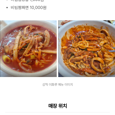
비빔짬짜면 10,000원
삼척 이화루 메뉴 이미지
매장 위치