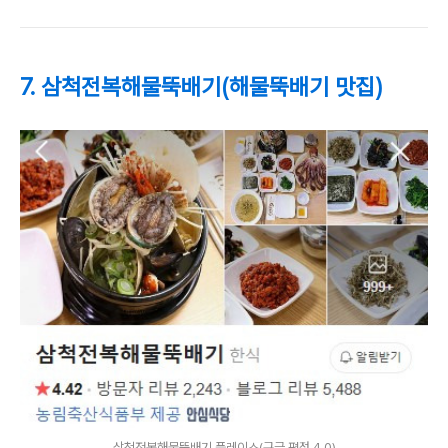
7. 삼척전복해물뚝배기(해물뚝배기 맛집)
삼척전복해물뚝배기 플레이스(구글 평점 4.0)