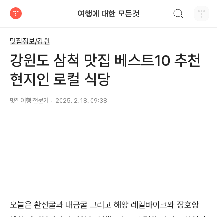
검색하기
여행에 대한 모든것
티스토리
맛집정보/강원
강원도 삼척 맛집 베스트10 추천
현지인 로컬 식당
맛집여행 전문가
2025. 2. 18. 09:38
오늘은 환선굴과 대금굴 그리고 해양 레일바이크와 장호항