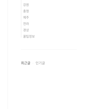
강원
충청
제주
전라
경상
꿀팁정보
최근글
인기글