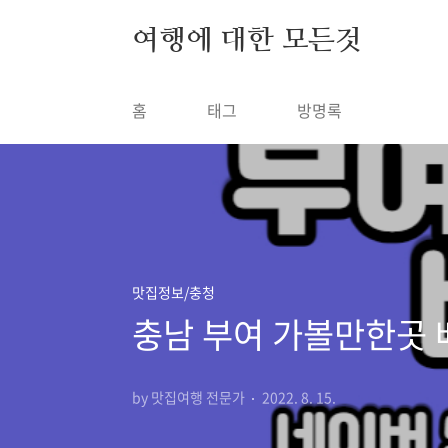
본문 바로가기
여행에 대한 모든것
홈
태그
방명록
맛집정보/충청
충남 부여 가볼만한곳 
by 맛집여행 전문가
2022. 8. 15.